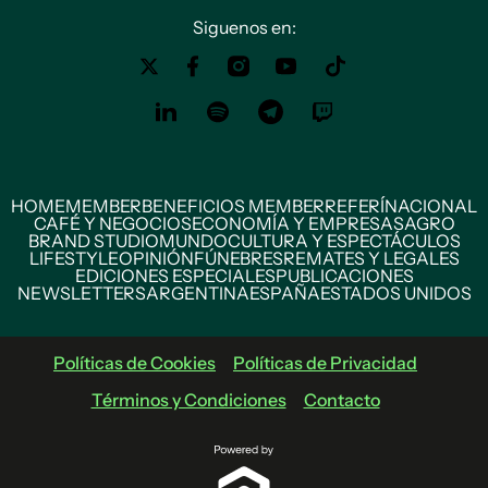
Siguenos en:
HOME
MEMBER
BENEFICIOS MEMBER
REFERÍ
NACIONAL
CAFÉ Y NEGOCIOS
ECONOMÍA Y EMPRESAS
AGRO
BRAND STUDIO
MUNDO
CULTURA Y ESPECTÁCULOS
LIFESTYLE
OPINIÓN
FÚNEBRES
REMATES Y LEGALES
EDICIONES ESPECIALES
PUBLICACIONES
NEWSLETTERS
ARGENTINA
ESPAÑA
ESTADOS UNIDOS
Políticas de Cookies
Políticas de Privacidad
Términos y Condiciones
Contacto