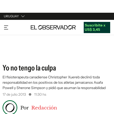
URUGUAY
Suscribite x
URUGUAY
US$ 3,45
ARGENTINA
ESPAÑA
ESTADOS UNIDOS
Yo no tengo la culpa
El fisioterapeuta canadiense Christopher Xuereb declinó toda
responsabilidad en los positivos de los atletas jamaicanos Asafa
Powell y Sherone Simpson y pidió que asuman la responsabilidad
17 de julio 2013
11:30 hs
Por
Redacción