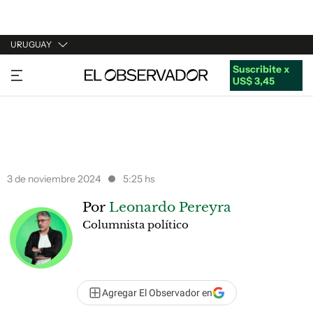
URUGUAY
Suscribite x
URUGUAY
US$ 3,45
ARGENTINA
ESPAÑA
ESTADOS UNIDOS
3 de noviembre 2024
5:25 hs
Por
Leonardo Pereyra
Columnista político
Agregar El Observador en