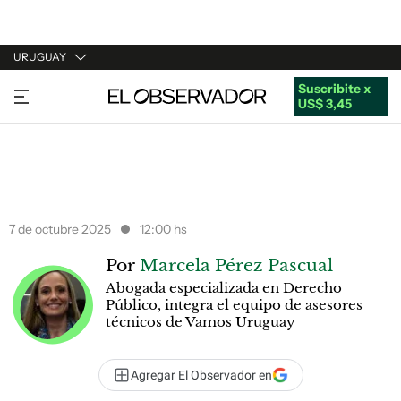
URUGUAY
Suscribite x
URUGUAY
US$ 3,45
ARGENTINA
ESPAÑA
ESTADOS UNIDOS
7 de octubre 2025
12:00 hs
Por
Marcela Pérez Pascual
Abogada especializada en Derecho
Público, integra el equipo de asesores
técnicos de Vamos Uruguay
Agregar El Observador en