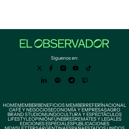
Siguenos en:
HOME
MEMBER
BENEFICIOS MEMBER
REFERÍ
NACIONAL
CAFÉ Y NEGOCIOS
ECONOMÍA Y EMPRESAS
AGRO
BRAND STUDIO
MUNDO
CULTURA Y ESPECTÁCULOS
LIFESTYLE
OPINIÓN
FÚNEBRES
REMATES Y LEGALES
EDICIONES ESPECIALES
PUBLICACIONES
NEWSLETTERS
ARGENTINA
ESPAÑA
ESTADOS UNIDOS