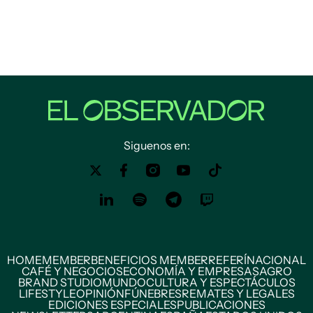
Siguenos en:
HOME
MEMBER
BENEFICIOS MEMBER
REFERÍ
NACIONAL
CAFÉ Y NEGOCIOS
ECONOMÍA Y EMPRESAS
AGRO
BRAND STUDIO
MUNDO
CULTURA Y ESPECTÁCULOS
LIFESTYLE
OPINIÓN
FÚNEBRES
REMATES Y LEGALES
EDICIONES ESPECIALES
PUBLICACIONES