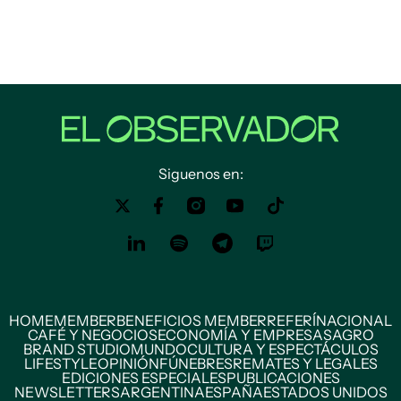
Siguenos en:
HOME
MEMBER
BENEFICIOS MEMBER
REFERÍ
NACIONAL
CAFÉ Y NEGOCIOS
ECONOMÍA Y EMPRESAS
AGRO
BRAND STUDIO
MUNDO
CULTURA Y ESPECTÁCULOS
LIFESTYLE
OPINIÓN
FÚNEBRES
REMATES Y LEGALES
EDICIONES ESPECIALES
PUBLICACIONES
NEWSLETTERS
ARGENTINA
ESPAÑA
ESTADOS UNIDOS