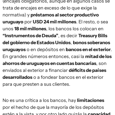
(encajes obligatorios, aunque en algunos casos se
trata de encajes en exceso de lo que exige la
normativa) y
préstamos al sector productivo
uruguayo
por
USD 24 mil millones
. El resto, o sea
unos
18 mil millones
, los bancos los colocan en
“Instrumentos de Deuda”
, es decir
Treasury Bills
del gobierno de Estados Unidos
,
bonos soberanos
uruguayos
o en depósitos en
bancos en el exterior
.
En grandes números entonces, casi la
mitad de los
ahorros de uruguayos en cuentas bancarias
, son
enviados al exterior a financiar
déficits de países
desarrollados
o a fondear bancos en el exterior
para que presten a sus clientes.
No es una crítica a los bancos, hay
limitaciones
por el hecho de que la mayoría de los depósitos
estén a la vista, y por otro lado quizás la
capacidad