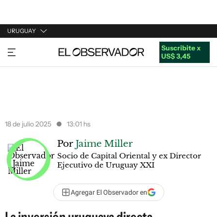
URUGUAY
Suscribite x
URUGUAY
US$ 3,45
ARGENTINA
ESPAÑA
ESTADOS UNIDOS
18 de julio 2025
13:01 hs
Por
Jaime Miller
Socio de Capital Oriental y ex Director
Ejecutivo de Uruguay XXI
Agregar El Observador en