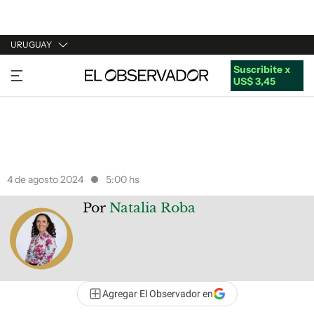
URUGUAY
Suscribite x
URUGUAY
US$ 3,45
ARGENTINA
ESPAÑA
ESTADOS UNIDOS
4 de agosto 2024
5:00 hs
Por
Natalia Roba
Agregar El Observador en