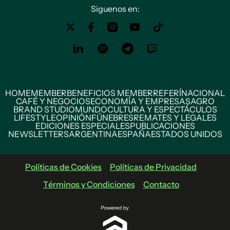
Siguenos en:
HOME
MEMBER
BENEFICIOS MEMBER
REFERÍ
NACIONAL
CAFÉ Y NEGOCIOS
ECONOMÍA Y EMPRESAS
AGRO
BRAND STUDIO
MUNDO
CULTURA Y ESPECTÁCULOS
LIFESTYLE
OPINIÓN
FÚNEBRES
REMATES Y LEGALES
EDICIONES ESPECIALES
PUBLICACIONES
NEWSLETTERS
ARGENTINA
ESPAÑA
ESTADOS UNIDOS
Políticas de Cookies
Políticas de Privacidad
Términos y Condiciones
Contacto