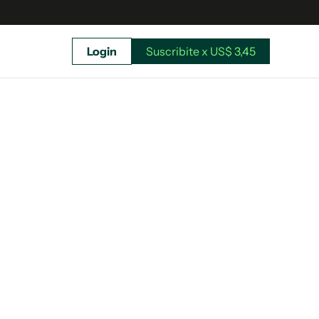
Login
Suscribite x US$ 3,45
uscríbete ahora a El Observador y elegí hasta
donde llegar.
Suscribite x US$ 3,45