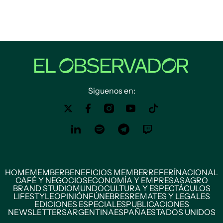
Siguenos en:
HOME
MEMBER
BENEFICIOS MEMBER
REFERÍ
NACIONAL
CAFÉ Y NEGOCIOS
ECONOMÍA Y EMPRESAS
AGRO
BRAND STUDIO
MUNDO
CULTURA Y ESPECTÁCULOS
LIFESTYLE
OPINIÓN
FÚNEBRES
REMATES Y LEGALES
EDICIONES ESPECIALES
PUBLICACIONES
NEWSLETTERS
ARGENTINA
ESPAÑA
ESTADOS UNIDOS