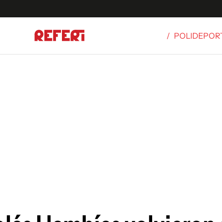
/
POLIDEPOR
Olímpicos
S
tbol
g
ortivo