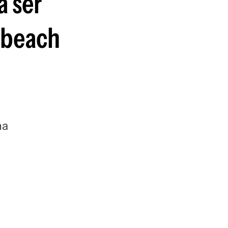
a ser
guenos en:
 beach
na