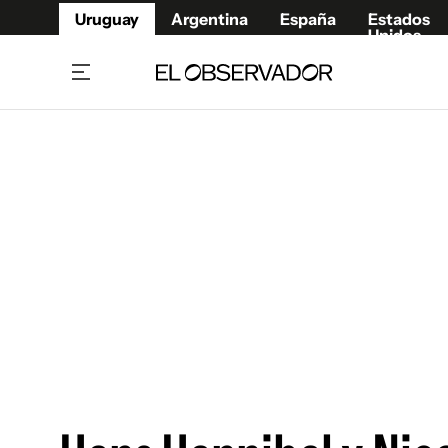
Uruguay
Argentina
España
Estados
Unidos
Home
Juegos 
Referí
Rugby
Fútbol
Básque
Mundial 2026
Tenis
Resultados Deportivos
Runnin
Fútbol internacional
Polidep
Copa Libertadores
Motor