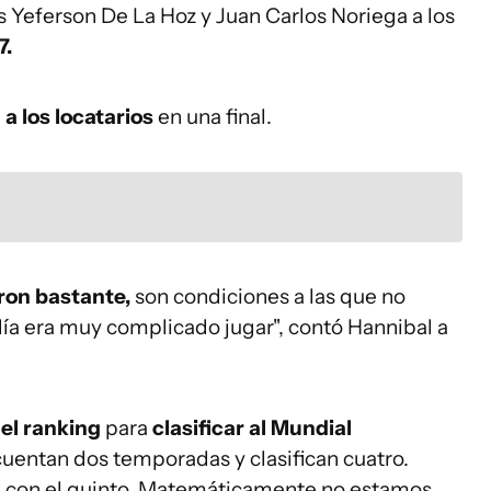
s Yeferson De La Hoz y Juan Carlos Noriega a los
7.
n
a los locatarios
en una final.
ron bastante,
son condiciones a las que no
a era muy complicado jugar", contó Hannibal a
el ranking
para
clasificar al Mundial
cuentan dos temporadas y clasifican cuatro.
 con el quinto. Matemáticamente no estamos