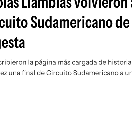
lás Llambías volvieron 
Si
rcuito Sudamericano de
gesta
ribieron la página más cargada de historia
vez una final de Circuito Sudamericano a u