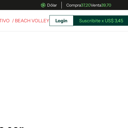
Dólar
Compra
37,20
Venta
39,70
TIVO
/ BEACH VOLLEY
Login
Suscribite x US$ 3,45
uscríbete ahora a El Observador y elegí hasta
donde llegar.
Suscribite x US$ 3,45