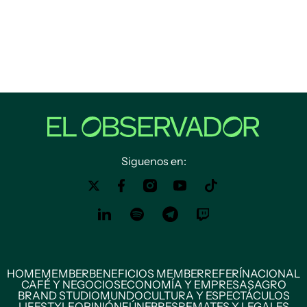
Siguenos en:
HOME
MEMBER
BENEFICIOS MEMBER
REFERÍ
NACIONAL
CAFÉ Y NEGOCIOS
ECONOMÍA Y EMPRESAS
AGRO
BRAND STUDIO
MUNDO
CULTURA Y ESPECTÁCULOS
LIFESTYLE
OPINIÓN
FÚNEBRES
REMATES Y LEGALES