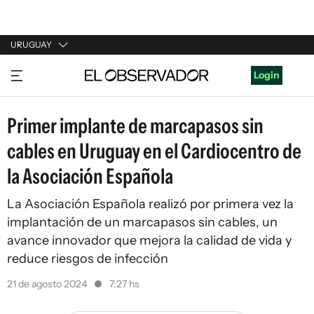
URUGUAY
URUGUAY
Login
ARGENTINA
Primer implante de marcapasos sin
ESPAÑA
cables en Uruguay en el Cardiocentro de
ESTADOS UNIDOS
la Asociación Española
La Asociación Española realizó por primera vez la
implantación de un marcapasos sin cables, un
avance innovador que mejora la calidad de vida y
reduce riesgos de infección
21 de agosto 2024
7:27 hs