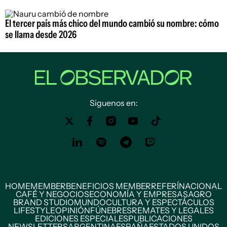
El tercer país más chico del mundo cambió su nombre: cómo
se llama desde 2026
Siguenos en:
HOME
MEMBER
BENEFICIOS MEMBER
REFERÍ
NACIONAL
CAFÉ Y NEGOCIOS
ECONOMÍA Y EMPRESAS
AGRO
BRAND STUDIO
MUNDO
CULTURA Y ESPECTÁCULOS
LIFESTYLE
OPINIÓN
FÚNEBRES
REMATES Y LEGALES
EDICIONES ESPECIALES
PUBLICACIONES
NEWSLETTERS
ARGENTINA
ESPAÑA
ESTADOS UNIDOS