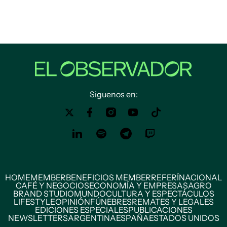
Siguenos en:
HOME
MEMBER
BENEFICIOS MEMBER
REFERÍ
NACIONAL
CAFÉ Y NEGOCIOS
ECONOMÍA Y EMPRESAS
AGRO
BRAND STUDIO
MUNDO
CULTURA Y ESPECTÁCULOS
LIFESTYLE
OPINIÓN
FÚNEBRES
REMATES Y LEGALES
EDICIONES ESPECIALES
PUBLICACIONES
NEWSLETTERS
ARGENTINA
ESPAÑA
ESTADOS UNIDOS