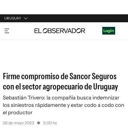
URUGUAY
URUGUAY
Login
ARGENTINA
ESPAÑA
ESTADOS UNIDOS
Firme compromiso de Sancor Seguros
con el sector agropecuario de Uruguay
Sebastián Trivero: la compañía busca indemnizar
los siniestros rápidamente y estar codo a codo con
el productor
26 de mayo 2023
5:00 hs