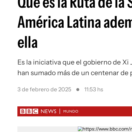
Qué es la Ruta de la
América Latina ade
ella
Es la iniciativa que el gobierno de X
han sumado más de un centenar de pa
3 de febrero de 2025
11:53 hs