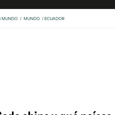
S MUNDO
/
MUNDO
/ ECUADOR
e
S
n
es
Siguenos en:
 y Legales
es especiales
ciones
ters
ina
 Unidos