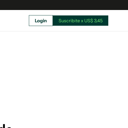
Login
Suscribite x US$ 3,45
uscríbete ahora a El Observador y elegí hasta
donde llegar.
Suscribite x US$ 3,45