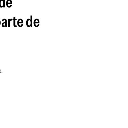
 de
arte de
.