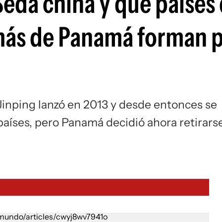
 Seda china y qué países
más de Panamá forman p
i Jinping lanzó en 2013 y desde entonces se
íses, pero Panamá decidió ahora retirarse