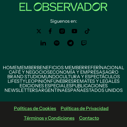
Siguenos en:
HOME
MEMBER
BENEFICIOS MEMBER
REFERÍ
NACIONAL
CAFÉ Y NEGOCIOS
ECONOMÍA Y EMPRESAS
AGRO
BRAND STUDIO
MUNDO
CULTURA Y ESPECTÁCULOS
LIFESTYLE
OPINIÓN
FÚNEBRES
REMATES Y LEGALES
EDICIONES ESPECIALES
PUBLICACIONES
NEWSLETTERS
ARGENTINA
ESPAÑA
ESTADOS UNIDOS
Políticas de Cookies
Políticas de Privacidad
Términos y Condiciones
Contacto