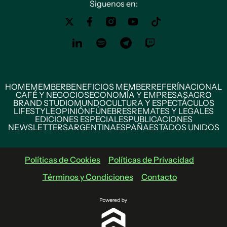
Siguenos en:
HOME
MEMBER
BENEFICIOS MEMBER
REFERÍ
NACIONAL
CAFÉ Y NEGOCIOS
ECONOMÍA Y EMPRESAS
AGRO
BRAND STUDIO
MUNDO
CULTURA Y ESPECTÁCULOS
LIFESTYLE
OPINIÓN
FÚNEBRES
REMATES Y LEGALES
EDICIONES ESPECIALES
PUBLICACIONES
NEWSLETTERS
ARGENTINA
ESPAÑA
ESTADOS UNIDOS
Políticas de Cookies
Políticas de Privacidad
Términos y Condiciones
Contacto