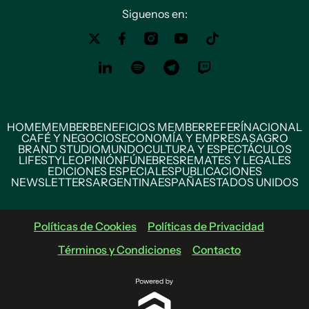
Siguenos en:
HOME
MEMBER
BENEFICIOS MEMBER
REFERÍ
NACIONAL
CAFÉ Y NEGOCIOS
ECONOMÍA Y EMPRESAS
AGRO
BRAND STUDIO
MUNDO
CULTURA Y ESPECTÁCULOS
LIFESTYLE
OPINIÓN
FÚNEBRES
REMATES Y LEGALES
EDICIONES ESPECIALES
PUBLICACIONES
NEWSLETTERS
ARGENTINA
ESPAÑA
ESTADOS UNIDOS
Políticas de Cookies
Políticas de Privacidad
Términos y Condiciones
Contacto