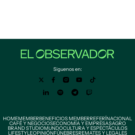
Siguenos en:
HOME
MEMBER
BENEFICIOS MEMBER
REFERÍ
NACIONAL
CAFÉ Y NEGOCIOS
ECONOMÍA Y EMPRESAS
AGRO
BRAND STUDIO
MUNDO
CULTURA Y ESPECTÁCULOS
LIFESTYLE
OPINIÓN
FÚNEBRES
REMATES Y LEGALES