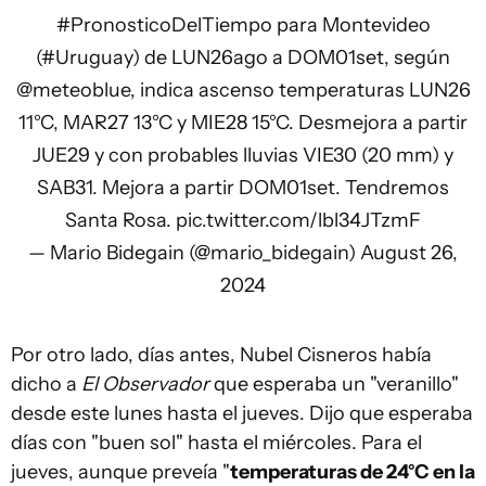
#PronosticoDelTiempo
para Montevideo
(
#Uruguay
) de LUN26ago a DOM01set, según
@meteoblue
, indica ascenso temperaturas LUN26
11°C, MAR27 13°C y MIE28 15°C. Desmejora a partir
JUE29 y con probables lluvias VIE30 (20 mm) y
SAB31. Mejora a partir DOM01set. Tendremos
Santa Rosa.
pic.twitter.com/lbl34JTzmF
— Mario Bidegain (@mario_bidegain)
August 26,
2024
Por otro lado, días antes, Nubel Cisneros había
dicho a
El Observador
que esperaba un "veranillo"
desde este lunes hasta el jueves. Dijo que esperaba
días con "buen sol" hasta el miércoles. Para el
jueves, aunque preveía "
temperaturas de 24°C en la