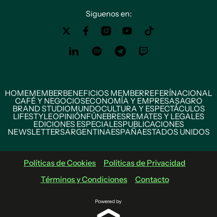
Siguenos en:
HOME
MEMBER
BENEFICIOS MEMBER
REFERÍ
NACIONAL
CAFÉ Y NEGOCIOS
ECONOMÍA Y EMPRESAS
AGRO
BRAND STUDIO
MUNDO
CULTURA Y ESPECTÁCULOS
LIFESTYLE
OPINIÓN
FÚNEBRES
REMATES Y LEGALES
EDICIONES ESPECIALES
PUBLICACIONES
NEWSLETTERS
ARGENTINA
ESPAÑA
ESTADOS UNIDOS
Políticas de Cookies
Políticas de Privacidad
Términos y Condiciones
Contacto