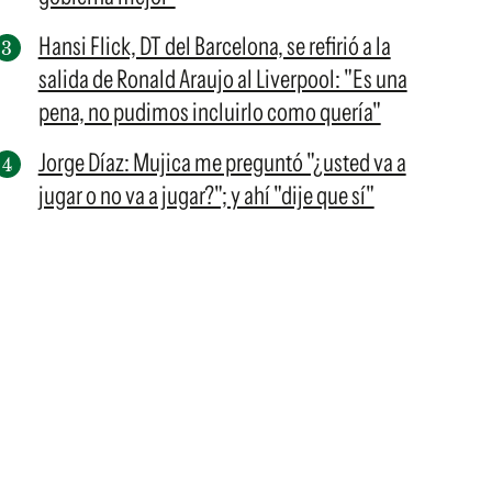
Hansi Flick, DT del Barcelona, se refirió a la
salida de Ronald Araujo al Liverpool: "Es una
pena, no pudimos incluirlo como quería"
Jorge Díaz: Mujica me preguntó "¿usted va a
jugar o no va a jugar?"; y ahí "dije que sí"