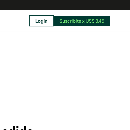
Login
Suscribite x US$ 3,45
uscríbete ahora a El Observador y elegí hasta
donde llegar.
Suscribite x US$ 3,45