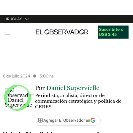
URUGUAY
Suscribite x
URUGUAY
US$ 3,45
ARGENTINA
ESPAÑA
ESTADOS UNIDOS
6 de julio 2024
5:00 hs
Por
Daniel Supervielle
Periodista, analista, director de
comunicación estratégica y política de
CERES
Agregar El Observador en