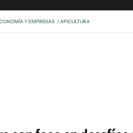
CONOMÍA Y EMPRESAS
/ APICULTURA
e
S
n
es
Siguenos en:
 y Legales
es especiales
ciones
ters
ina
 Unidos