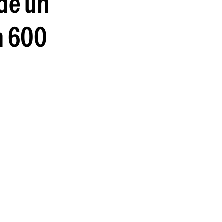
 de un
n 600