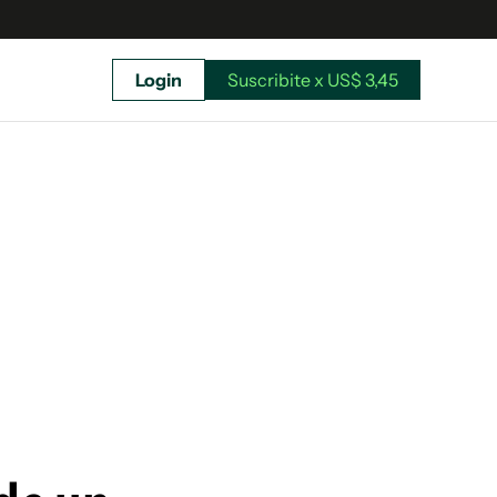
Login
Suscribite x US$ 3,45
uscríbete ahora a El Observador y elegí hasta
donde llegar.
Suscribite x US$ 3,45