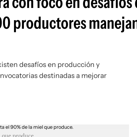
ra con foco en desafíos
800 productores maneja
xisten desafíos en producción y
nvocatorias destinadas a mejorar
l que produce.