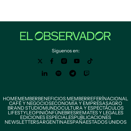
Siguenos en:
HOME
MEMBER
BENEFICIOS MEMBER
REFERÍ
NACIONAL
CAFÉ Y NEGOCIOS
ECONOMÍA Y EMPRESAS
AGRO
BRAND STUDIO
MUNDO
CULTURA Y ESPECTÁCULOS
LIFESTYLE
OPINIÓN
FÚNEBRES
REMATES Y LEGALES
EDICIONES ESPECIALES
PUBLICACIONES
NEWSLETTERS
ARGENTINA
ESPAÑA
ESTADOS UNIDOS