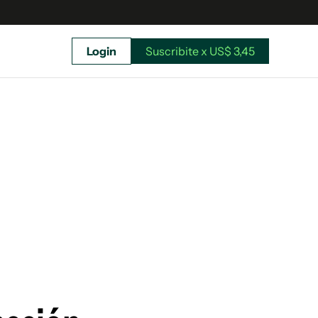
Login
Suscribite x US$ 3,45
uscríbete ahora a El Observador y elegí hasta
donde llegar.
Suscribite x US$ 3,45