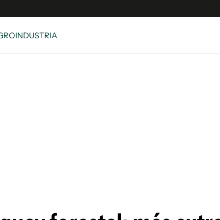
AGROINDUSTRIA
e
S
n
es
Siguenos en:
 y Legales
es especiales
ciones
ters
ina
 Unidos