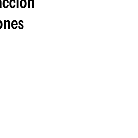
acción
ones