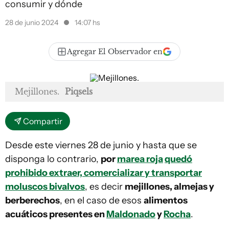
consumir y dónde
28 de junio 2024
14:07 hs
Agregar El Observador en
Mejillones.
Piqsels
Compartir
Desde este viernes 28 de junio y hasta que se
disponga lo contrario,
por
marea roja
quedó
prohibido extraer, comercializar y transportar
moluscos bivalvos
, es decir
mejillones, almejas y
berberechos
, en el caso de esos
alimentos
acuáticos presentes en
Maldonado
y
Rocha
.