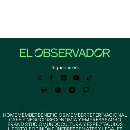
Siguenos en:
HOME
MEMBER
BENEFICIOS MEMBER
REFERÍ
NACIONAL
CAFÉ Y NEGOCIOS
ECONOMÍA Y EMPRESAS
AGRO
BRAND STUDIO
MUNDO
CULTURA Y ESPECTÁCULOS
LIFESTYLE
OPINIÓN
FÚNEBRES
REMATES Y LEGALES