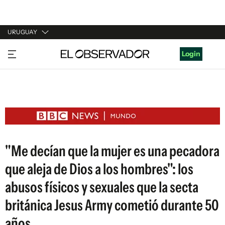
URUGUAY
URUGUAY
Login
ARGENTINA
ESPAÑA
ESTADOS UNIDOS
"Me decían que la mujer es una pecadora
que aleja de Dios a los hombres": los
abusos físicos y sexuales que la secta
británica Jesus Army cometió durante 50
años