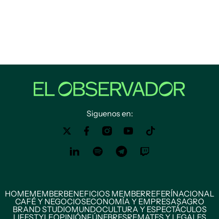
Siguenos en:
HOME
MEMBER
BENEFICIOS MEMBER
REFERÍ
NACIONAL
CAFÉ Y NEGOCIOS
ECONOMÍA Y EMPRESAS
AGRO
BRAND STUDIO
MUNDO
CULTURA Y ESPECTÁCULOS
LIFESTYLE
OPINIÓN
FÚNEBRES
REMATES Y LEGALES