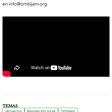
en
info@ombijam.org
.
TEMAS
almuerzos
Reinserción social
Ombijam