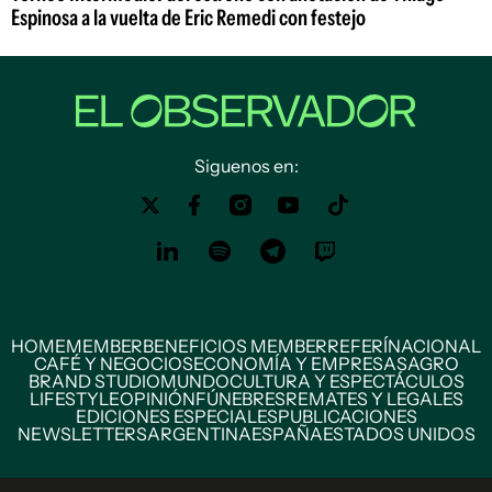
Espinosa a la vuelta de Eric Remedi con festejo
Siguenos en:
HOME
MEMBER
BENEFICIOS MEMBER
REFERÍ
NACIONAL
CAFÉ Y NEGOCIOS
ECONOMÍA Y EMPRESAS
AGRO
BRAND STUDIO
MUNDO
CULTURA Y ESPECTÁCULOS
LIFESTYLE
OPINIÓN
FÚNEBRES
REMATES Y LEGALES
EDICIONES ESPECIALES
PUBLICACIONES
NEWSLETTERS
ARGENTINA
ESPAÑA
ESTADOS UNIDOS