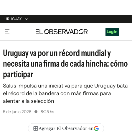
URUGUAY
URUGUAY
Login
ARGENTINA
Uruguay va por un récord mundial y
ESPAÑA
necesita una firma de cada hincha: cómo
ESTADOS UNIDOS
participar
Salus impulsa una iniciativa para que Uruguay bata
el récord de la bandera con más firmas para
alentar a la selección
5 de junio 2026
8:25 hs
Agregar El Observador en