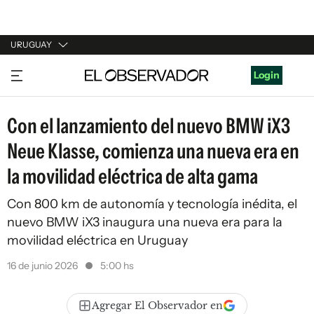
URUGUAY
URUGUAY
Login
ARGENTINA
Con el lanzamiento del nuevo BMW iX3
ESPAÑA
Neue Klasse, comienza una nueva era en
ESTADOS UNIDOS
la movilidad eléctrica de alta gama
Con 800 km de autonomía y tecnología inédita, el
nuevo BMW iX3 inaugura una nueva era para la
movilidad eléctrica en Uruguay
16 de junio 2026
5:00 hs
Agregar El Observador en