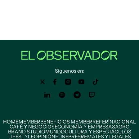
Siguenos en:
HOME
MEMBER
BENEFICIOS MEMBER
REFERÍ
NACIONAL
CAFÉ Y NEGOCIOS
ECONOMÍA Y EMPRESAS
AGRO
BRAND STUDIO
MUNDO
CULTURA Y ESPECTÁCULOS
LIFESTYLE
OPINIÓN
FÚNEBRES
REMATES Y LEGALES