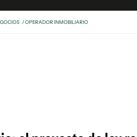
EGOCIOS
/ OPERADOR INMOBILIARIO
e
S
n
es
Siguenos en:
 y Legales
es especiales
ciones
ters
ina
 Unidos