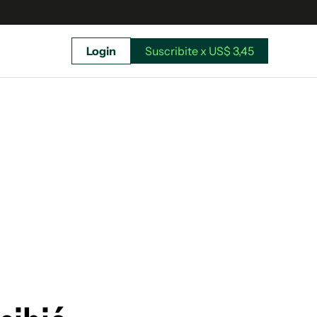
Login
Suscribite x US$ 3,45
uscríbete ahora a El Observador y elegí hasta
donde llegar.
Suscribite x US$ 3,45