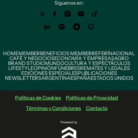
Siguenos en:
HOME
MEMBER
BENEFICIOS MEMBER
REFERÍ
NACIONAL
CAFÉ Y NEGOCIOS
ECONOMÍA Y EMPRESAS
AGRO
BRAND STUDIO
MUNDO
CULTURA Y ESPECTÁCULOS
LIFESTYLE
OPINIÓN
FÚNEBRES
REMATES Y LEGALES
EDICIONES ESPECIALES
PUBLICACIONES
NEWSLETTERS
ARGENTINA
ESPAÑA
ESTADOS UNIDOS
Políticas de Cookies
Políticas de Privacidad
Términos y Condiciones
Contacto