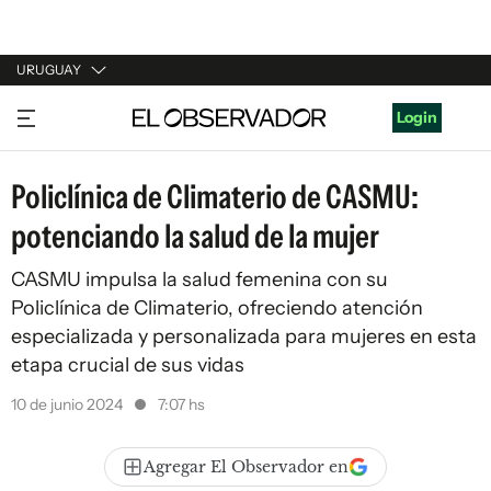
URUGUAY
URUGUAY
Login
ARGENTINA
Policlínica de Climaterio de CASMU:
ESPAÑA
potenciando la salud de la mujer
ESTADOS UNIDOS
CASMU impulsa la salud femenina con su
Policlínica de Climaterio, ofreciendo atención
especializada y personalizada para mujeres en esta
etapa crucial de sus vidas
10 de junio 2024
7:07 hs
Agregar El Observador en