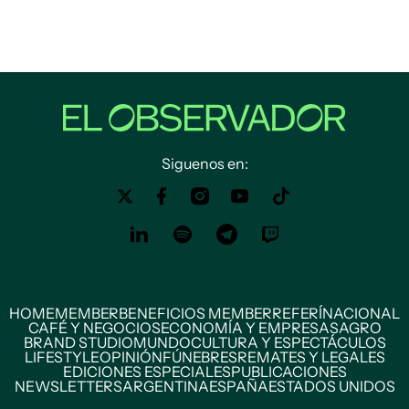
Siguenos en:
HOME
MEMBER
BENEFICIOS MEMBER
REFERÍ
NACIONAL
CAFÉ Y NEGOCIOS
ECONOMÍA Y EMPRESAS
AGRO
BRAND STUDIO
MUNDO
CULTURA Y ESPECTÁCULOS
LIFESTYLE
OPINIÓN
FÚNEBRES
REMATES Y LEGALES
EDICIONES ESPECIALES
PUBLICACIONES
NEWSLETTERS
ARGENTINA
ESPAÑA
ESTADOS UNIDOS