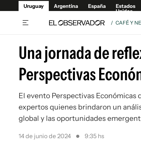
Uruguay
Argentina
España
Estados
Unidos
/
CAFÉ Y N
Home
Lifestyl
Una jornada de refle
Member
Opinió
Beneficios Member
Fúnebr
Perspectivas Económ
Referí
Remates
8°C
Domingo:
Ahora en:
Montevideo
Nacional
Mín
9°
Máx
11°
Edicion
Nubes
Café y Negocios
Publica
El evento Perspectivas Económicas d
Economía y Empresas
Newslet
expertos quienes brindaron un anális
Agro
Argent
Brand Studio
España
global y las oportunidades emergentes
Mundo
Estados
Cultura y Espectáculos
14 de junio de 2024
9:35 hs