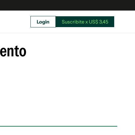
Login
Suscribite x US$ 3,45
uscríbete ahora a El Observador y elegí hasta
donde llegar.
vento
Suscribite x US$ 3,45