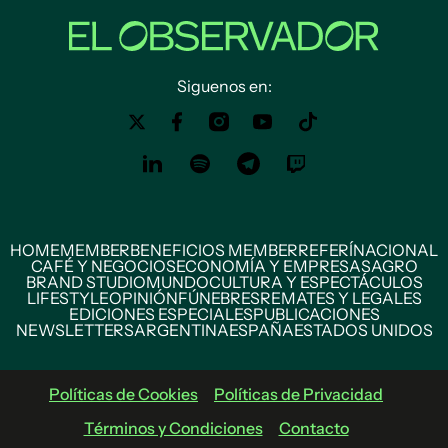
Siguenos en:
HOME
MEMBER
BENEFICIOS MEMBER
REFERÍ
NACIONAL
CAFÉ Y NEGOCIOS
ECONOMÍA Y EMPRESAS
AGRO
BRAND STUDIO
MUNDO
CULTURA Y ESPECTÁCULOS
LIFESTYLE
OPINIÓN
FÚNEBRES
REMATES Y LEGALES
EDICIONES ESPECIALES
PUBLICACIONES
NEWSLETTERS
ARGENTINA
ESPAÑA
ESTADOS UNIDOS
Políticas de Cookies
Políticas de Privacidad
Términos y Condiciones
Contacto