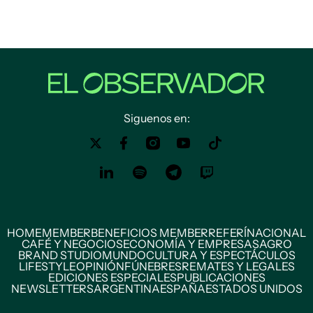
Siguenos en:
HOME
MEMBER
BENEFICIOS MEMBER
REFERÍ
NACIONAL
CAFÉ Y NEGOCIOS
ECONOMÍA Y EMPRESAS
AGRO
BRAND STUDIO
MUNDO
CULTURA Y ESPECTÁCULOS
LIFESTYLE
OPINIÓN
FÚNEBRES
REMATES Y LEGALES
EDICIONES ESPECIALES
PUBLICACIONES
NEWSLETTERS
ARGENTINA
ESPAÑA
ESTADOS UNIDOS