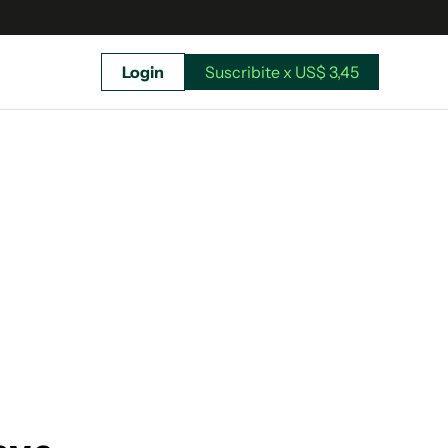
Login
Suscribite x US$ 3,45
uscríbete ahora a El Observador y elegí hasta
donde llegar.
Suscribite x US$ 3,45