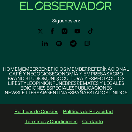
Siguenos en:
HOME
MEMBER
BENEFICIOS MEMBER
REFERÍ
NACIONAL
CAFÉ Y NEGOCIOS
ECONOMÍA Y EMPRESAS
AGRO
BRAND STUDIO
MUNDO
CULTURA Y ESPECTÁCULOS
LIFESTYLE
OPINIÓN
FÚNEBRES
REMATES Y LEGALES
EDICIONES ESPECIALES
PUBLICACIONES
NEWSLETTERS
ARGENTINA
ESPAÑA
ESTADOS UNIDOS
Políticas de Cookies
Políticas de Privacidad
Términos y Condiciones
Contacto