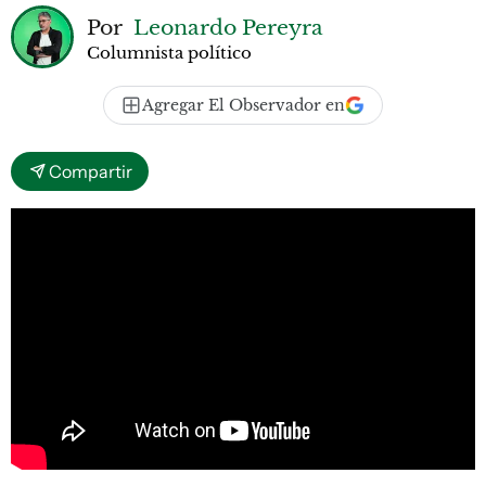
Por
Leonardo Pereyra
Columnista político
Agregar El Observador en
Compartir