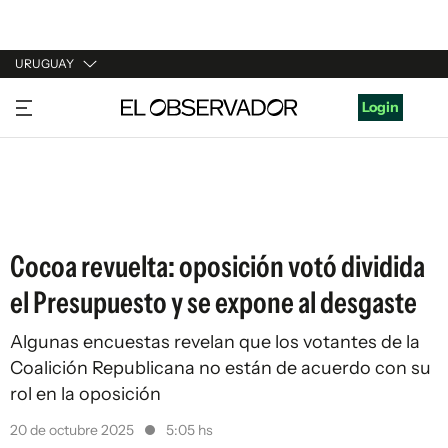
URUGUAY
URUGUAY
Login
ARGENTINA
ESPAÑA
ESTADOS UNIDOS
Cocoa revuelta: oposición votó dividida
el Presupuesto y se expone al desgaste
Algunas encuestas revelan que los votantes de la
Coalición Republicana no están de acuerdo con su
rol en la oposición
20 de octubre 2025
5:05 hs