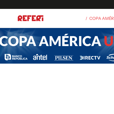
/
COPA AMÉR
Olímpicos
S
tbol
g
ortivo