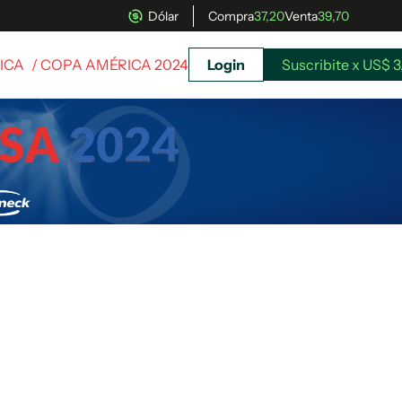
Dólar
Compra
37,20
Venta
39,70
ICA
/ COPA AMÉRICA 2024
Login
Suscribite x US$ 3
uscríbete ahora a El Observador y elegí hasta
donde llegar.
Suscribite x US$ 3,45