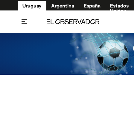
Uruguay
Argentina
España
Estados
Unidos
Home
Juegos 
Referí
Rugby
Fútbol
Básque
Mundial 2026
Tenis
Resultados Deportivos
Runnin
Fútbol internacional
Polidep
Copa Libertadores
Motor