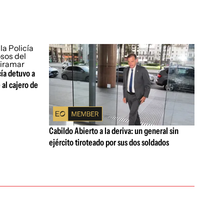
cía detuvo a
 al cajero de
Cabildo Abierto a la deriva: un general sin
ejército tiroteado por sus dos soldados