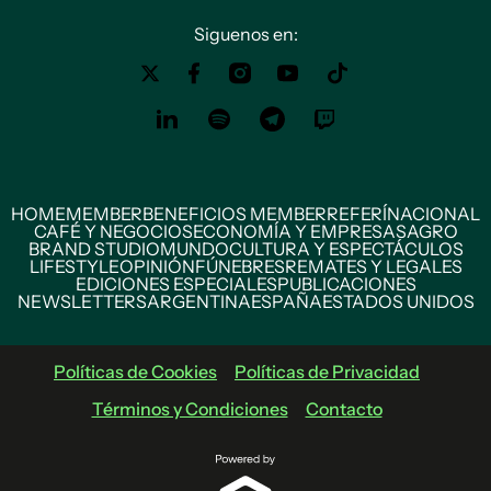
Siguenos en:
HOME
MEMBER
BENEFICIOS MEMBER
REFERÍ
NACIONAL
CAFÉ Y NEGOCIOS
ECONOMÍA Y EMPRESAS
AGRO
BRAND STUDIO
MUNDO
CULTURA Y ESPECTÁCULOS
LIFESTYLE
OPINIÓN
FÚNEBRES
REMATES Y LEGALES
EDICIONES ESPECIALES
PUBLICACIONES
NEWSLETTERS
ARGENTINA
ESPAÑA
ESTADOS UNIDOS
Políticas de Cookies
Políticas de Privacidad
Términos y Condiciones
Contacto