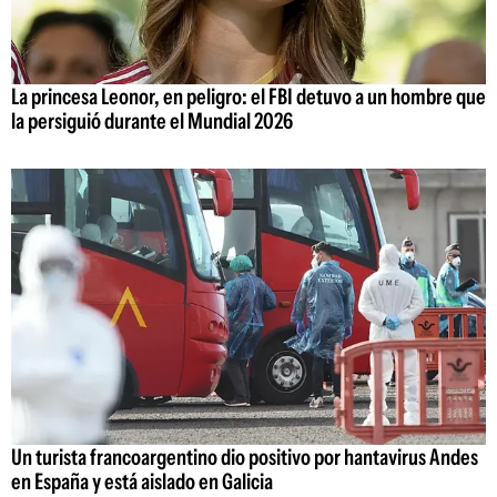
La princesa Leonor, en peligro: el FBI detuvo a un hombre que
la persiguió durante el Mundial 2026
Un turista francoargentino dio positivo por hantavirus Andes
en España y está aislado en Galicia