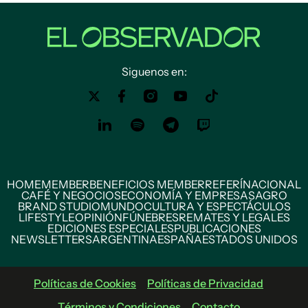
Siguenos en:
HOME
MEMBER
BENEFICIOS MEMBER
REFERÍ
NACIONAL
CAFÉ Y NEGOCIOS
ECONOMÍA Y EMPRESAS
AGRO
BRAND STUDIO
MUNDO
CULTURA Y ESPECTÁCULOS
LIFESTYLE
OPINIÓN
FÚNEBRES
REMATES Y LEGALES
EDICIONES ESPECIALES
PUBLICACIONES
NEWSLETTERS
ARGENTINA
ESPAÑA
ESTADOS UNIDOS
Políticas de Cookies
Políticas de Privacidad
Términos y Condiciones
Contacto