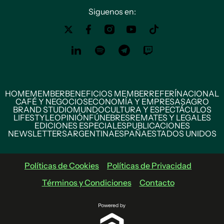
Siguenos en:
HOME
MEMBER
BENEFICIOS MEMBER
REFERÍ
NACIONAL
CAFÉ Y NEGOCIOS
ECONOMÍA Y EMPRESAS
AGRO
BRAND STUDIO
MUNDO
CULTURA Y ESPECTÁCULOS
LIFESTYLE
OPINIÓN
FÚNEBRES
REMATES Y LEGALES
EDICIONES ESPECIALES
PUBLICACIONES
NEWSLETTERS
ARGENTINA
ESPAÑA
ESTADOS UNIDOS
Políticas de Cookies
Políticas de Privacidad
Términos y Condiciones
Contacto