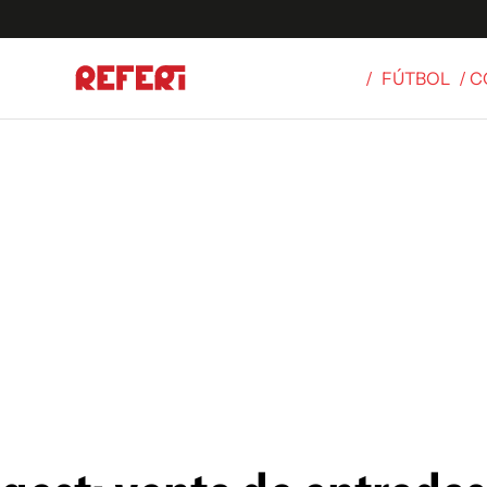
/
FÚTBOL
/ 
Olímpicos
S
tbol
g
ortivo