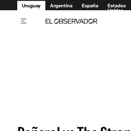
Uruguay
Argentina
España
Estados
Unidos
Home
Juegos 
Referí
Rugby
Fútbol
Básque
Mundial 2026
Tenis
Resultados Deportivos
Runnin
Fútbol internacional
Polidep
Copa Libertadores
Motor