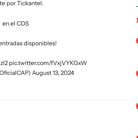
e por Tickantel.
en el CDS
entradas disponibles!
zI2
pic.twitter.com/fVxjVYKGxW
ficialCAP)
August 13, 2024