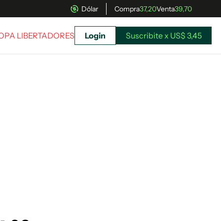
Dólar
Compra
37,20
Venta
39,70
COPA LIBERTADORES
Login
Suscribite x US$ 3,45
uscríbete ahora a El Observador y elegí hasta
donde llegar.
Suscribite x US$ 3,45