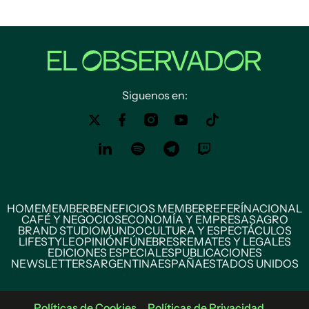
Siguenos en:
HOME
MEMBER
BENEFICIOS MEMBER
REFERÍ
NACIONAL
CAFÉ Y NEGOCIOS
ECONOMÍA Y EMPRESAS
AGRO
BRAND STUDIO
MUNDO
CULTURA Y ESPECTÁCULOS
LIFESTYLE
OPINIÓN
FÚNEBRES
REMATES Y LEGALES
EDICIONES ESPECIALES
PUBLICACIONES
NEWSLETTERS
ARGENTINA
ESPAÑA
ESTADOS UNIDOS
Políticas de Cookies
Políticas de Privacidad