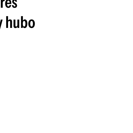
res
guenos en:
 y hubo