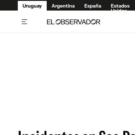
Uruguay
Argentina
España
Estados
Unidos
Home
Juegos 
Referí
Rugby
Fútbol
Básque
Mundial 2026
Tenis
Resultados Deportivos
Runnin
Fútbol internacional
Polidep
Copa Libertadores
Motor