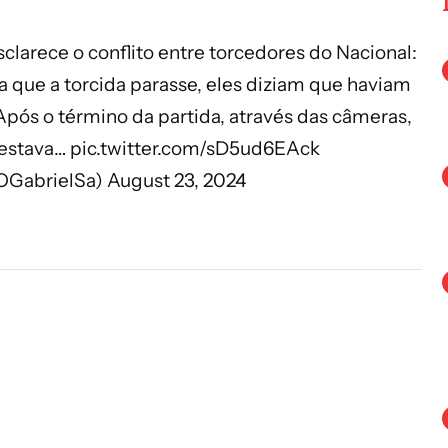
clarece o conflito entre torcedores do Nacional:
 que a torcida parasse, eles diziam que haviam
Após o término da partida, através das câmeras,
 estava…
pic.twitter.com/sD5ud6EAck
@OGabrielSa)
August 23, 2024