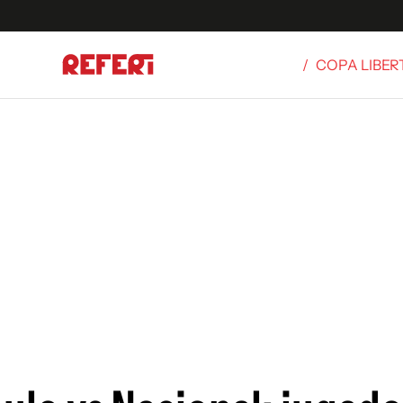
/
COPA LIBE
Olímpicos
S
tbol
g
ortivo