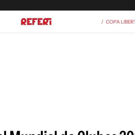
/
COPA LIBE
Olímpicos
S
tbol
g
ortivo