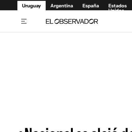
Uruguay
Argentina
España
Estados
Unidos
Home
Juegos 
Referí
Rugby
Fútbol
Básque
Mundial 2026
Tenis
Resultados Deportivos
Runnin
Fútbol internacional
Polidep
Copa Libertadores
Motor